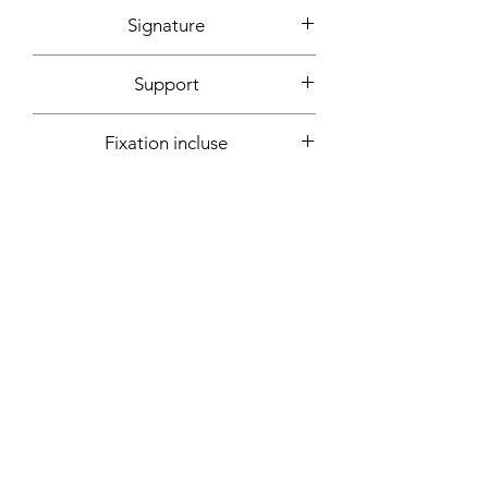
2020
Signature
Devant + dos + certificat
Support
d'authencité signé
Toile montée sur châssis bois
Fixation incluse
Oui
Plus d'informations sur demande:
Contact
Atelier sur rendez-vous - Marseille,
France