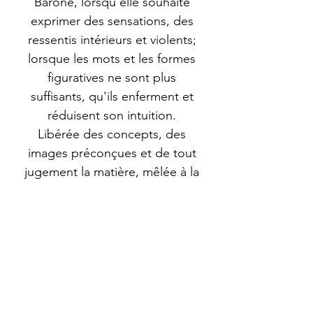
Barone, lorsqu'elle souhaite
exprimer des sensations, des
ressentis intérieurs et violents;
lorsque les mots et les formes
figuratives ne sont plus
suffisants, qu'ils enferment et
réduisent son intuition.
Libérée des concepts, des
images préconçues et de tout
jugement la matière, mêlée à la
couleur, devient expression
cathartique.
Dimensions
80x60x6cm
Technique utilisée