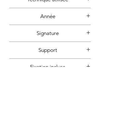
Acrylique
Année
2022
Signature
Devant + dos + certificat
Support
d'authencité signé
Toile (sans châssis)
Fixation incluse
Non
Plus d'informations sur demande:
Contact
Atelier sur rendez-vous - Marseille,