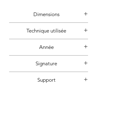
Dimensions
26x61cm
Technique utilisée
Colle, paillettes
Année
2024
Signature
Devant + dos + certificat
Support
d'authencité signé
Toile montée sur châssis bois
Fixation incluse
Oui