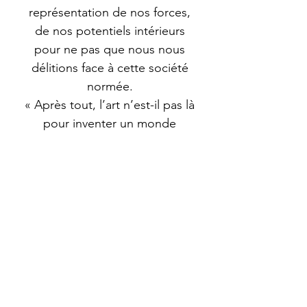
représentation de nos forces,
de nos potentiels intérieurs
pour ne pas que nous nous
délitions face à cette société
normée.
« Après tout, l’art n’est-il pas là
pour inventer un monde
nouveau ? » C.B.
Dimensions
100x100cm
Technique utilisée
Acrylique
Année
2024
Support