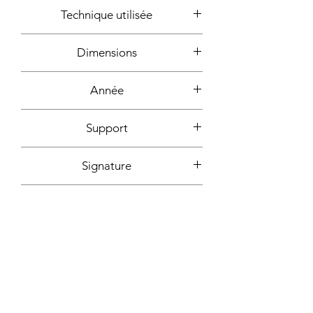
Technique utilisée
Acrylique
Dimensions
100x80cm
Année
2004
Support
Toile montée sur châssis bois
Signature
Au dos + certificat d'authencité
Fixation incluse
signé
Oui