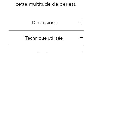
cette multitude de perles).
Dimensions
Dimension totale: 56x31cm
Technique utilisée
Fils, perles, encre, papier, cire,
Année
plastique, tissu
2023
Signature
Dos + certificat d'authencité signé
Support
Tambour de broderie en bois sur
Fixation incluse
panneau de bois
Oui