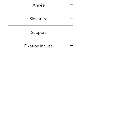
Fils, acrylique, perles
Année
2022
Signature
Devant +dos + certificat
Support
d'authencité signé
Tissu tendu sur châssis bois
Fixation incluse
Oui
Plus d'informations sur demande:
Contact
Atelier sur rendez-vous - Marseille,
France