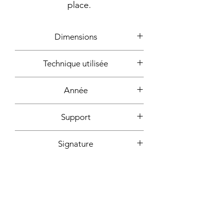
place.
Dimensions
100x79cm
Technique utilisée
Acrylique
Année
2004
Support
Toile montée sur châssis bois
Signature
Au dos + certificat d'authencité
Fixation incluse
signé
Oui