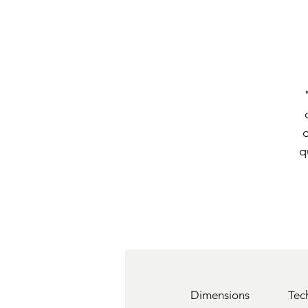
q
Dimensions
Tec