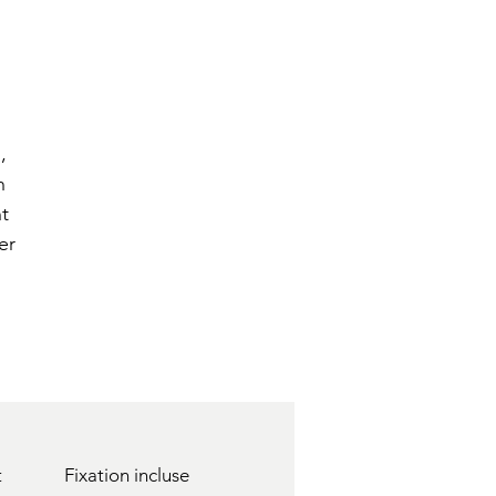
,
n
t
er
t
Fixation incluse