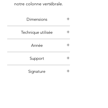
notre colonne vertébrale.
Dimensions
90x70cm
Technique utilisée
Acrylique
Année
2019
Support
Toile montée sur châssis bois
Signature
Devant + au dos + certificat
Fixation incluse
d'authencité signé
Oui