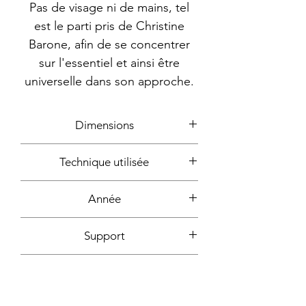
Pas de visage ni de mains, tel
est le parti pris de Christine
Barone, afin de se concentrer
sur l'essentiel et ainsi être
universelle dans son approche.
Dimensions
65x50cm
Technique utilisée
Marqueurs
Année
2019
Support
papier Canson blanc, 200g
Signature
Devant + dos + certificat