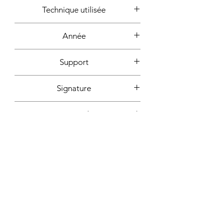
30x30cm
Technique utilisée
Acrylique, encre
Année
2020
Support
Carton entoilé
Signature
Devant + au dos + certificat
Fixation incluse
d'authencité signé
Non
Plus d'informations sur demande:
Contact