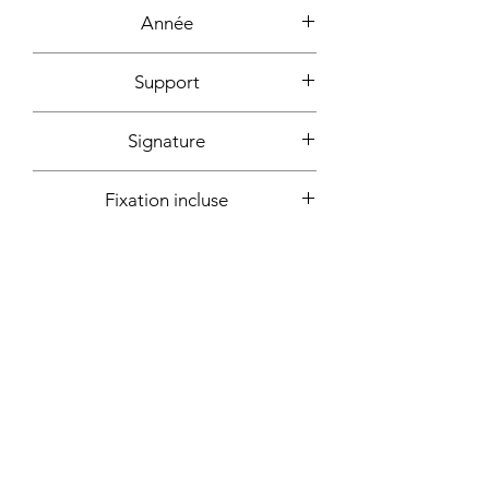
Acrylique, encre
Année
2020
Support
Carton entoilé
Signature
Devant + au dos + certificat
Fixation incluse
d'authencité signé
Oui
Plus d'informations sur demande:
Contact
Atelier sur rendez-vous - Marseille,
France