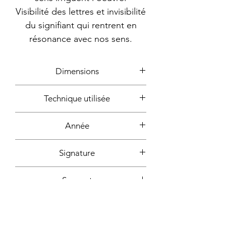
Visibilité des lettres et invisibilité
du signifiant qui rentrent en
résonance avec nos sens.
Dimensions
30x30cm
Technique utilisée
Ecrit, photos, création par
Année
ordinateur
2020
Signature
Devant + dos + certificat
Support
d'authencité signé
Impression sur plexiglas (tirage
Fixation incluse
unique)