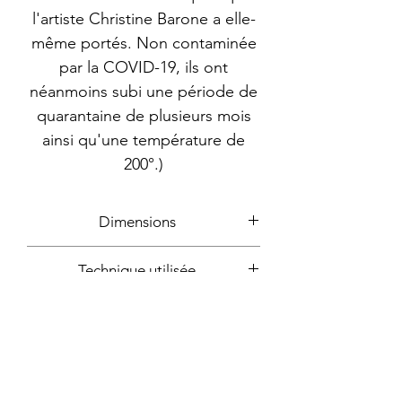
l'artiste Christine Barone a elle-
même portés. Non contaminée
par la COVID-19, ils ont
néanmoins subi une période de
quarantaine de plusieurs mois
ainsi qu'une température de
200°.)
Dimensions
40x40cm
Technique utilisée
Plastique, bombe aérosol,
Année
paillettes
2021
Signature