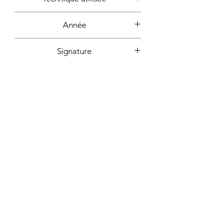
Argile, plastique, paillettes, bombe
Année
aérosol
2022
Signature
Dessous + certificat d'authencité
signé
Plus d'informations sur demande:
Contact
Atelier sur rendez-vous - Marseille,
France
© Christine Barone — Tous droits réservés